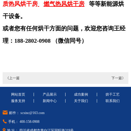
质热风烘干房
燃气热风烘干房
等等新能源烘
干设备。
或者您有任何烘干方面的问题，欢迎您咨询王经
理：188-2802-0908 （微信同号）
《上一篇
下一篇》
网站首页
产品展示
成功案例
烘干工艺
服务支持
新闻中心
关于我们
联系我们
邮件： scxinc@163.com
手机： 400-158-0908
地 址： 四川省成都市青白江区同旺路319号